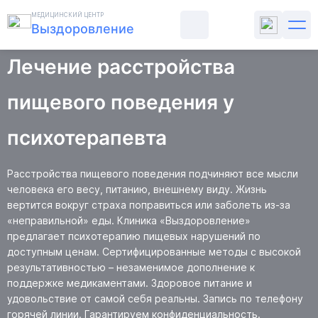
Главная
Психиатрия
МЕДИЦИНСКИЙ ЦЕНТР
Выздоровление
Лечение расстройства пищевого поведения
Лечение расстройства
ЛЕЧЕНИЕ АЛКОГОЛИЗМА
пищевого поведения у
ЛЕЧЕНИЕ НАРКОМАНИИ
психотерапевта
ПСИХИАТРИЯ
Расстройства пищевого поведения подчиняют все мысли
человека его весу, питанию, внешнему виду. Жизнь
РЕАБИЛИТАЦИЯ
вертится вокруг страха поправиться или заболеть из-за
«неправильной» еды. Клиника «Выздоровление»
ЦЕНЫ
предлагает психотерапию пищевых нарушений по
доступным ценам. Сертифицированные методы с высокой
результативностью – незаменимое дополнение к
О КЛИНИКЕ
поддержке медикаментами. Здоровое питание и
удовольствие от самой себя реальны. Запись по телефону
СТАТЬИ
горячей линии. Гарантируем конфиденциальность.