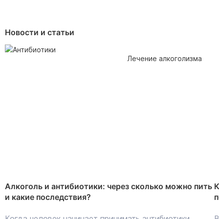
Новости и статьи
Лечение алкоголизма
Алкоголь и антибиотики: через сколько можно пить
К
и какие последствия?
п
Когда человек начинает принимать антибиотики,
В