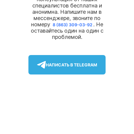
процедуры и времени прибытия нарколога
процедуры и времени прибытия нарколога
специалистов бесплатна и
анонимна. Напишите нам в
мессенджере, звоните по
номеру
. Не
8 (863) 309-03-92
оставайтесь один на один с
ОСТАВИТЬ ЗАЯВКУ
ОСТАВИТЬ ЗАЯВКУ
проблемой.
Нажимая кнопку «Оставить заявку», вы соглашаетесь с
Нажимая кнопку «Оставить заявку», вы соглашаетесь с
политикой конфиденциальности
политикой конфиденциальности
НАПИСАТЬ В TELEGRAM