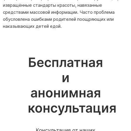
извращённые стандарты красоты, навязанные
средствами массовой информации. Часто проблема
обусловлена ошибками родителей поощряющих или
наказывающих детей едой.
Бесплатная
и
анонимная
Получите бесплатную
Получите бесплатную
консультация
консультацию специалиста
консультацию специалиста
По телефону врач соберет первичный анамнез,
По телефону врач соберет первичный анамнез,
сформирует бригаду, сообщит о точной стоимости
сформирует бригаду, сообщит о точной стоимости
Поиск по сайту
Выберите город
Консультация от наших