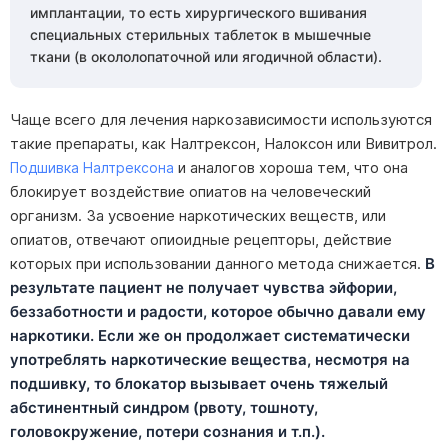
процедуры и времени прибытия нарколога
процедуры и времени прибытия нарколога
имплантации, то есть хирургического вшивания
специальных стерильных таблеток в мышечные
ткани (в окололопаточной или ягодичной области).
ОСТАВИТЬ ЗАЯВКУ
ОСТАВИТЬ ЗАЯВКУ
Чаще всего для лечения наркозависимости используются
Нажимая кнопку «Оставить заявку», вы соглашаетесь с
Нажимая кнопку «Оставить заявку», вы соглашаетесь с
такие препараты, как Налтрексон, Налоксон или Вивитрол.
политикой конфиденциальности
политикой конфиденциальности
и аналогов хороша тем, что она
Подшивка Налтрексона
блокирует воздействие опиатов на человеческий
организм. За усвоение наркотических веществ, или
опиатов, отвечают опиоидные рецепторы, действие
которых при использовании данного метода снижается.
В
результате пациент не получает чувства эйфории,
беззаботности и радости, которое обычно давали ему
наркотики. Если же он продолжает систематически
употреблять наркотические вещества, несмотря на
подшивку, то блокатор вызывает очень тяжелый
абстинентный синдром (рвоту, тошноту,
головокружение, потери сознания и т.п.).