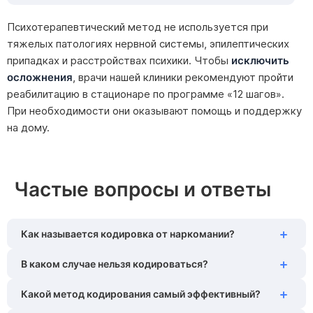
Психотерапевтический метод не используется при
тяжелых патологиях нервной системы, эпилептических
припадках и расстройствах психики. Чтобы
исключить
осложнения
, врачи нашей клиники рекомендуют пройти
реабилитацию в стационаре по программе «12 шагов».
При необходимости они оказывают помощь и поддержку
на дому.
Частые вопросы и ответы
Как называется кодировка от наркомании?
В каком случае нельзя кодироваться?
В медицине это называется «блокирующая терапия»
или «имплантация». Суть в том, чтобы создать барьер
Какой метод кодирования самый эффективный?
Кодирование не проводят в состоянии острой
между человеком и веществом — физический или