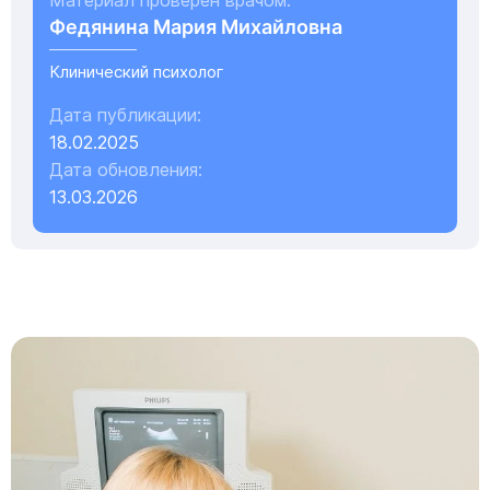
Материал проверен врачом:
Федянина Мария Михайловна
Клинический психолог
Дата публикации:
18.02.2025
Дата обновления:
13.03.2026