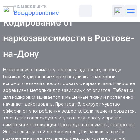
Главная
Лечение наркомании
Кодирование от наркомании
МЕДИЦИНСКИЙ ЦЕНТР
Выздоровление
Кодирование от
ЛЕЧЕНИЕ АЛКОГОЛИЗМА
наркозависимости в Ростове-
на-Дону
ЛЕЧЕНИЕ НАРКОМАНИИ
ПСИХИАТРИЯ
Наркомания отнимает у человека здоровье, свободу,
близких. Кодирование через подшивку – надёжный
вспомогательный способ порвать с наркотиками. Наиболее
РЕАБИЛИТАЦИЯ
эффективна методика для зависимых от опиатов. Таблетка
для кодировки вшивается в мышечные ткани и постепенно
ЦЕНЫ
начинает действовать. Препарат блокирует чувство
эйфории от употребления веществ. Если пациент сорвётся,
то ощутит головокружение, тошноту, рвоту и прочие
О КЛИНИКЕ
симптомы интоксикации. Процедура анонимная, недорогая.
Эффект длится от 2 до 5 месяцев. Для записи на приём
СТАТЬИ
позвоните на горячую линию. Дежурим круглосуточно!