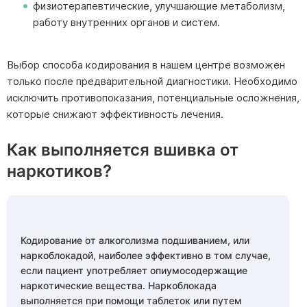
физиотерапевтические, улучшающие метаболизм,
работу внутренних органов и систем.
Выбор способа кодирования в нашем центре возможен
только после предварительной диагностики. Необходимо
исключить противопоказания, потенциальные осложнения,
которые снижают эффективность лечения.
Как выполняется вшивка от
наркотиков?
Получите бесплатную
Получите бесплатную
Кодирование от алкоголизма подшиванием, или
консультацию специалиста
консультацию специалиста
наркоблокадой, наиболее эффективно в том случае,
если пациент употребляет опиумосодержащие
По телефону врач соберет первичный анамнез,
По телефону врач соберет первичный анамнез,
наркотические вещества. Наркоблокада
сформирует бригаду, сообщит о точной стоимости
сформирует бригаду, сообщит о точной стоимости
Поиск по сайту
Выберите город
выполняется при помощи таблеток или путем