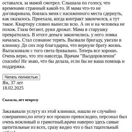
оставался, за мамой смотрел. Слышала по голосу, что
временами странный какой-то. И мама что-то не
договаривала, боялась меня с насиженного места сдернуть,
как оказалось. Приехала, когда контракт закончился, а тут
такое. Квартиру словно вынесли всю. А он и на человека не
похож. Глаза бегают, руки дрожат. Мама в старушку
превратилась. В итоге деньги закончились. у него ломка
началась. Стал сознание терять. Вызвали бригаду, увезли в
клинику. До сих пор благодарна, что вернули брату жизнь.
Вытаскивали с того света буквально. Теперь все хорошо.
Очень верю, что это навсегда. Врачам "Выздоровления"
спасибо! Не знаю, что бы делала, если бы не ваша помощь и
поддержка.
Читать полностью
Ян,
37 лет
18.02.2025
Сказала, нет неврозу
Заказывали услугу из этой клиники, нашли ее случайно
совершенно,по итогу все прошло превосходно, персонал был
очень вежливый и грамотный,врачи наверно здесь самые
щепетильные из всех, сразу видно что о был тщательный