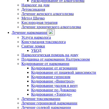
Раскодирование от алкоголизма
Нарколог на дом
Детоксикация
Лечение женского алкоголизма
Метод Шичко
Кислородная терапия
Лечение хронического алкоголизма
Лечение наркомании
Услуги нарколога
Консультация токсиколога
Снятие ломки
УБОД
Наркологическая помощь на дому
Подшивка от наркомании Налтрексоном
Кодирование от наркомании
Кодирование от игромании
Кодирование от пищевой зависимости
Кодирование гипнозом
Кодирование «Вивитрол»
Кодирование уколом в вену
Кодирование по Довженко
Кодирование «Торпедо»
Лечение токсикомании
Лечение героиновой наркомании
Лечение солевой наркомании