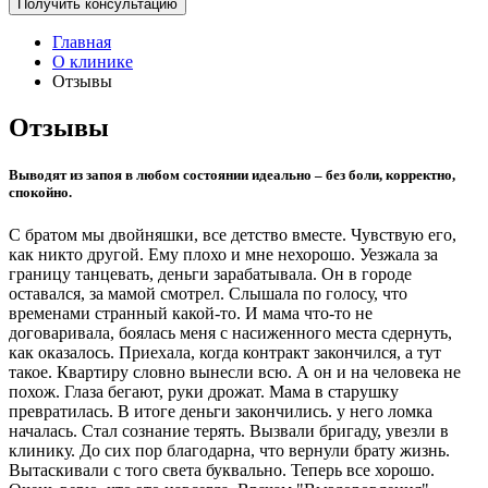
Получить консультацию
Главная
О клинике
Отзывы
Отзывы
Выводят из запоя в любом состоянии идеально – без боли, корректно,
спокойно.
С братом мы двойняшки, все детство вместе. Чувствую его,
как никто другой. Ему плохо и мне нехорошо. Уезжала за
границу танцевать, деньги зарабатывала. Он в городе
оставался, за мамой смотрел. Слышала по голосу, что
временами странный какой-то. И мама что-то не
договаривала, боялась меня с насиженного места сдернуть,
как оказалось. Приехала, когда контракт закончился, а тут
такое. Квартиру словно вынесли всю. А он и на человека не
похож. Глаза бегают, руки дрожат. Мама в старушку
превратилась. В итоге деньги закончились. у него ломка
началась. Стал сознание терять. Вызвали бригаду, увезли в
клинику. До сих пор благодарна, что вернули брату жизнь.
Вытаскивали с того света буквально. Теперь все хорошо.