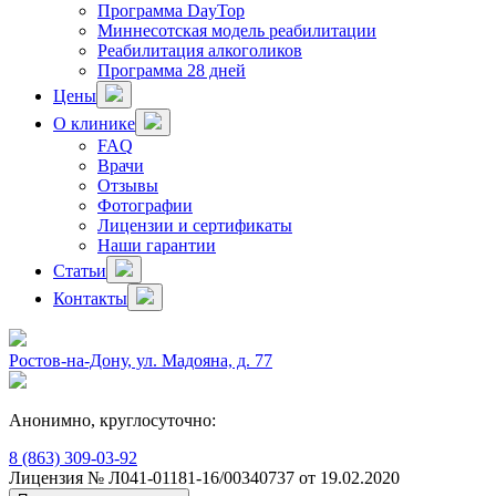
Программа DayTop
Миннесотская модель реабилитации
Реабилитация алкоголиков
Программа 28 дней
Цены
О клинике
FAQ
Врачи
Отзывы
Фотографии
Лицензии и сертификаты
Наши гарантии
Статьи
Контакты
Ростов-на-Дону, ул. Мадояна, д. 77
Анонимно, круглосуточно:
8 (863) 309-03-92
Лицензия № Л041-01181-16/00340737 от 19.02.2020