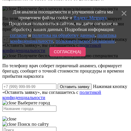
Получите бесплатную консультацию специалиста
Для анализа посещаемости и улучшения сайта мы
применяем файлы cookie и
Яндекс.Метрику
.
По телефону врач соберет первичный анамнез, сформирует
Продолжая пользоваться сайтом, вы даёте согласие на
бригаду, сообщит о точной стоимости процедуры и времени
прибытия нарколога
обработку ваших данных. Подробная информация:
согласие
и
политика на обработку данных
,
политика
Нажимая кнопку
Оставить заявку
конфиденциальности
,
пользовательское соглашение
.
«Оставить заявку», вы соглашаетесь с
политикой
конфиденциальности
СОГЛАСЕН(А)
Получите бесплатную консультацию специалиста
По телефону врач соберет первичный анамнез, сформирует
бригаду, сообщит о точной стоимости процедуры и времени
прибытия нарколога
Нажимая кнопку
Оставить заявку
«Оставить заявку», вы соглашаетесь с
политикой
конфиденциальности
Выберите город
Поиск по сайту