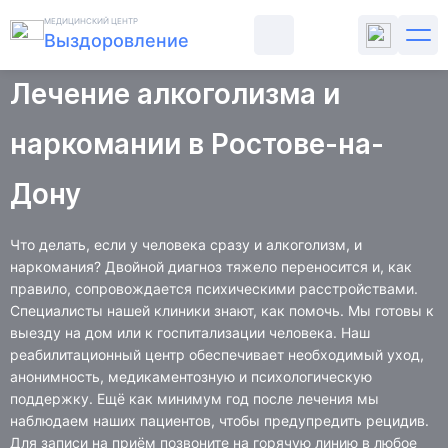
Главная
Психиатрия
МЕДИЦИНСКИЙ ЦЕНТР
Выздоровление
Лечение алкоголизма и наркомании при двойном диагнозе
Лечение алкоголизма и
ЛЕЧЕНИЕ АЛКОГОЛИЗМА
наркомании в Ростове-на-
ЛЕЧЕНИЕ НАРКОМАНИИ
Дону
ПСИХИАТРИЯ
Что делать, если у человека сразу и алкоголизм, и
наркомания? Двойной диагноз тяжело переносится и, как
РЕАБИЛИТАЦИЯ
правило, сопровождается психическими расстройствами.
Специалисты нашей клиники знают, как помочь. Мы готовы к
ЦЕНЫ
выезду на дом или к госпитализации человека. Наш
реабилитационный центр обеспечивает необходимый уход,
анонимность, медикаментозную и психологическую
О КЛИНИКЕ
поддержку. Ещё как минимум год после лечения мы
наблюдаем наших пациентов, чтобы предупредить рецидив.
СТАТЬИ
Для записи на приём позвоните на горячую линию в любое