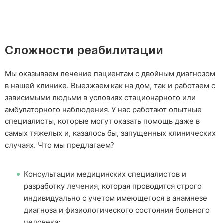
процедуры и времени прибытия нарколога
процедуры и времени прибытия нарколога
Сложности реабилитации
ОСТАВИТЬ ЗАЯВКУ
ОСТАВИТЬ ЗАЯВКУ
Нажимая кнопку «Оставить заявку», вы соглашаетесь с
Нажимая кнопку «Оставить заявку», вы соглашаетесь с
Мы оказываем лечение пациентам с двойным диагнозом
политикой конфиденциальности
политикой конфиденциальности
в нашей клинике. Выезжаем как на дом, так и работаем с
зависимыми людьми в условиях стационарного или
амбулаторного наблюдения. У нас работают опытные
специалисты, которые могут оказать помощь даже в
самых тяжелых и, казалось бы, запущенных клинических
случаях. Что мы предлагаем?
Консультации медицинских специалистов и
разработку лечения, которая проводится строго
индивидуально с учетом имеющегося в анамнезе
диагноза и физиологического состояния больного
человека;