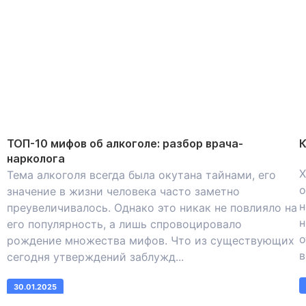
ТОП-10 мифов об алкоголе: разбор врача-
К
нарколога
Х
Тема алкоголя всегда была окутана тайнами, его
о
значение в жизни человека часто заметно
н
преувеличивалось. Однако это никак не повлияло на
н
его популярность, а лишь спровоцировало
о
рождение множества мифов. Что из существующих
в
сегодня утверждений заблужд...
30.01.2025