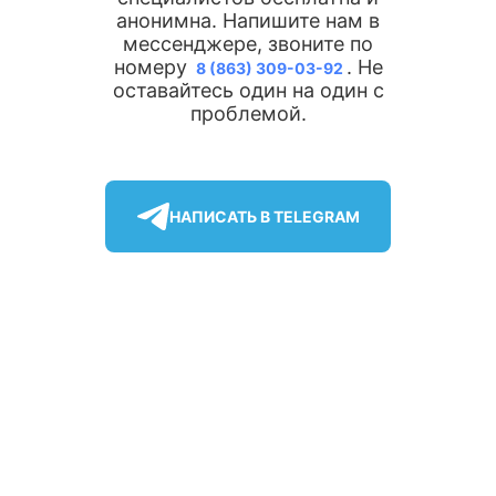
анонимна. Напишите нам в
мессенджере, звоните по
номеру
. Не
8 (863) 309-03-92
оставайтесь один на один с
проблемой.
НАПИСАТЬ В TELEGRAM
Получите бесплатную
Получите бесплатную
консультацию специалиста
консультацию специалиста
По телефону врач соберет первичный анамнез,
По телефону врач соберет первичный анамнез,
сформирует бригаду, сообщит о точной стоимости
сформирует бригаду, сообщит о точной стоимости
Поиск по сайту
Выберите город