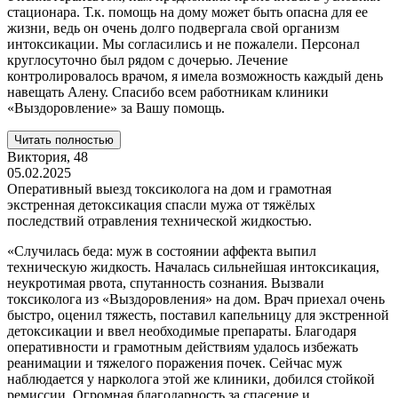
стационара. Т.к. помощь на дому может быть опасна для ее
жизни, ведь он очень долго подвергала свой организм
интоксикации. Мы согласились и не пожалели. Персонал
круглосуточно был рядом с дочерью. Лечение
контролировалось врачом, я имела возможность каждый день
навещать Алену. Спасибо всем работникам клиники
«Выздоровление» за Вашу помощь.
Читать полностью
Виктория,
48
05.02.2025
Оперативный выезд токсиколога на дом и грамотная
экстренная детоксикация спасли мужа от тяжёлых
последствий отравления технической жидкостью.
«Случилась беда: муж в состоянии аффекта выпил
техническую жидкость. Началась сильнейшая интоксикация,
неукротимая рвота, спутанность сознания. Вызвали
токсиколога из «Выздоровления» на дом. Врач приехал очень
быстро, оценил тяжесть, поставил капельницу для экстренной
детоксикации и ввел необходимые препараты. Благодаря
оперативности и грамотным действиям удалось избежать
реанимации и тяжелого поражения почек. Сейчас муж
наблюдается у нарколога этой же клиники, добился стойкой
ремиссии. Огромная благодарность за спасение и