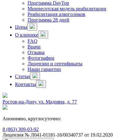
Программа DayTop
Миннесотская модель реабилитации
Реабилитация алкоголиков
Программа 28 дней
Цены
О клинике
FAQ
Врачи
Отзывы
Фотографии
Лицензии и сертификаты
Наши гарантии
Статьи
Контакты
Ростов-на-Дону, ул. Мадояна, д. 77
Анонимно, круглосуточно:
8 (863) 309-03-92
Лицензия № Л041-01181-16/00340737 от 19.02.2020