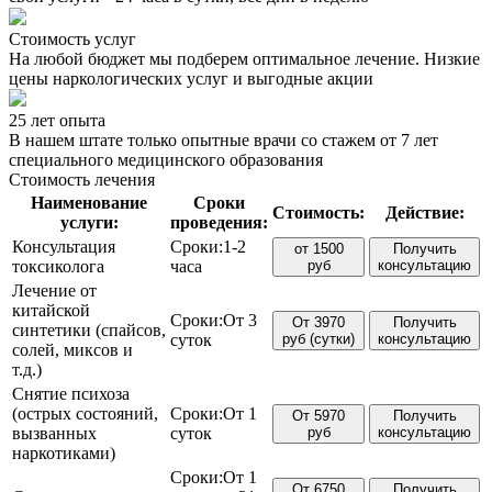
Стоимость услуг
На любой бюджет мы подберем оптимальное лечение. Низкие
цены наркологических услуг и выгодные акции
25 лет опыта
В нашем штате только опытные врачи со стажем от 7 лет
специального медицинского образования
Стоимость лечения
Наименование
Сроки
Стоимость:
Действие:
услуги:
проведения:
Консультация
Сроки:
1-2
от 1500
Получить
токсиколога
часа
руб
консультацию
Лечение от
китайской
Сроки:
От 3
От 3970
Получить
синтетики (спайсов,
суток
руб (сутки)
консультацию
солей, миксов и
т.д.)
Снятие психоза
(острых состояний,
Сроки:
От 1
От 5970
Получить
вызванных
суток
руб
консультацию
наркотиками)
Сроки:
От 1
От 6750
Получить