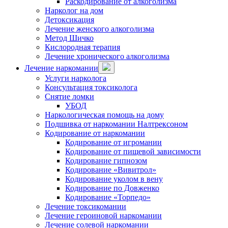
Раскодирование от алкоголизма
Нарколог на дом
Детоксикация
Лечение женского алкоголизма
Метод Шичко
Кислородная терапия
Лечение хронического алкоголизма
Лечение наркомании
Услуги нарколога
Консультация токсиколога
Снятие ломки
УБОД
Наркологическая помощь на дому
Подшивка от наркомании Налтрексоном
Кодирование от наркомании
Кодирование от игромании
Кодирование от пищевой зависимости
Кодирование гипнозом
Кодирование «Вивитрол»
Кодирование уколом в вену
Кодирование по Довженко
Кодирование «Торпедо»
Лечение токсикомании
Лечение героиновой наркомании
Лечение солевой наркомании