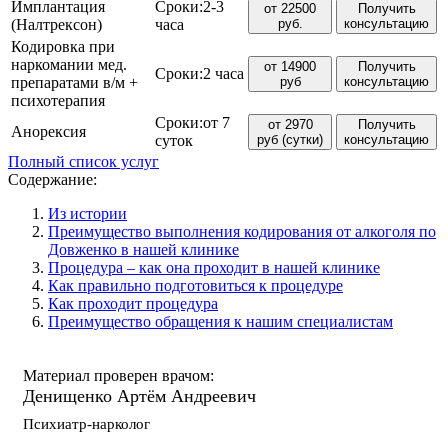
Имплантация
Сроки:
2-3
от 22500
Получить
(Налтрексон)
часа
руб.
консультацию
Кодировка при
наркомании мед.
от 14900
Получить
Сроки:
2 часа
препаратами в/м +
руб
консультацию
психотерапия
Сроки:
от 7
от 2970
Получить
Анорексия
суток
руб (сутки)
консультацию
Полный список услуг
Содержание:
Из истории
Преимущество выполнения кодирования от алкоголя по
Довженко в нашей клинике
Процедура – как она проходит в нашей клинике
Как правильно подготовиться к процедуре
Как проходит процедура
Преимущество обращения к нашим специалистам
Материал проверен врачом:
Денищенко Артём Андреевич
Психиатр-нарколог