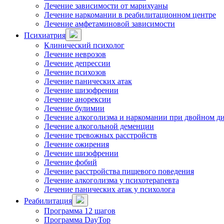
Лечение зависимости от марихуаны
Лечение наркомании в реабилитационном центре
Лечение амфетаминовой зависимости
Психиатрия
Клинический психолог
Лечение неврозов
Лечение депрессии
Лечение психозов
Лечение панических атак
Лечение шизофрении
Лечение анорексии
Лечение булимии
Лечение алкоголизма и наркомании при двойном д
Лечение алкогольной деменции
Лечение тревожных расстройств
Лечение ожирения
Лечение шизофрении
Лечение фобий
Лечение расстройства пищевого поведения
Лечение алкоголизма у психотерапевта
Лечение панических атак у психолога
Реабилитация
Программа 12 шагов
Программа DayTop