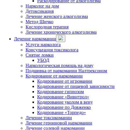
Раскодирование от алкоголизма
Нарколог на дом
Детоксикация
Лечение женского алкоголизма
Метод Шичко
Кислородная терапия
Лечение хронического алкоголизма
Лечение наркомании
Услуги нарколога
Консультация токсиколога
Снятие ломки
УБОД
Наркологическая помощь на дому
Подшивка от наркомании Налтрексоном
Кодирование от наркомании
Кодирование от игромании
Кодирование от пищевой зависимости
Кодирование гипнозом
Кодирование «Вивитрол»
Кодирование уколом в вену
Кодирование по Довженко
Кодирование «Торпедо»
Лечение токсикомании
Лечение героиновой наркомании
Лечение солевой наркомании