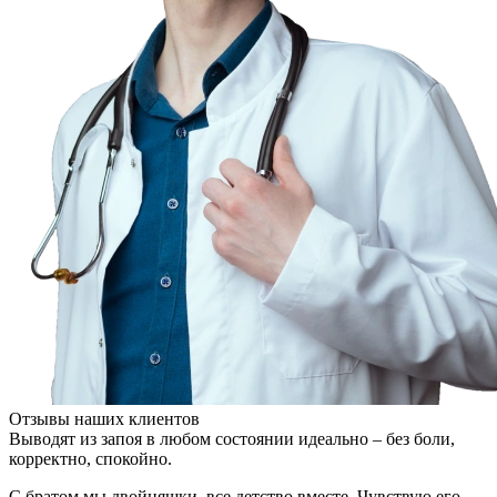
Отзывы наших клиентов
Выводят из запоя в любом состоянии идеально – без боли,
В
корректно, спокойно.
М
С братом мы двойняшки, все детство вместе. Чувствую его,
е