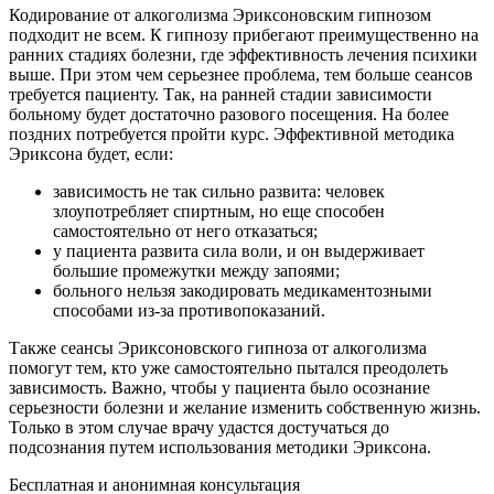
Кодирование от алкоголизма Эриксоновским гипнозом
подходит не всем. К гипнозу прибегают преимущественно на
ранних стадиях болезни, где эффективность лечения психики
выше. При этом чем серьезнее проблема, тем больше сеансов
требуется пациенту. Так, на ранней стадии зависимости
больному будет достаточно разового посещения. На более
поздних потребуется пройти курс. Эффективной методика
Эриксона будет, если:
зависимость не так сильно развита: человек
злоупотребляет спиртным, но еще способен
самостоятельно от него отказаться;
у пациента развита сила воли, и он выдерживает
большие промежутки между запоями;
больного нельзя закодировать медикаментозными
способами из-за противопоказаний.
Также сеансы Эриксоновского гипноза от алкоголизма
помогут тем, кто уже самостоятельно пытался преодолеть
зависимость. Важно, чтобы у пациента было осознание
серьезности болезни и желание изменить собственную жизнь.
Только в этом случае врачу удастся достучаться до
подсознания путем использования методики Эриксона.
Бесплатная и анонимная консультация