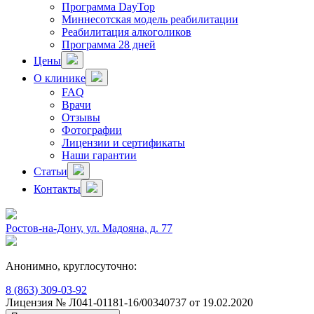
Программа DayTop
Миннесотская модель реабилитации
Реабилитация алкоголиков
Программа 28 дней
Цены
О клинике
FAQ
Врачи
Отзывы
Фотографии
Лицензии и сертификаты
Наши гарантии
Статьи
Контакты
Ростов-на-Дону, ул. Мадояна, д. 77
Анонимно, круглосуточно:
8 (863) 309-03-92
Лицензия № Л041-01181-16/00340737 от 19.02.2020