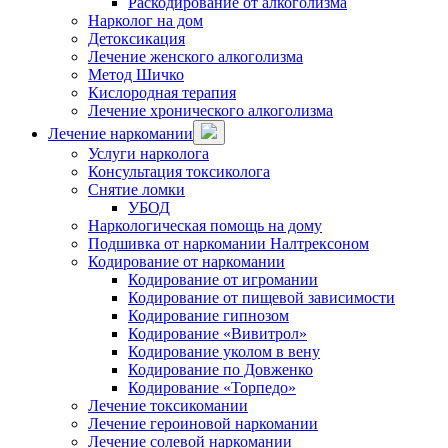
Раскодирование от алкоголизма
Нарколог на дом
Детоксикация
Лечение женского алкоголизма
Метод Шичко
Кислородная терапия
Лечение хронического алкоголизма
Лечение наркомании
Услуги нарколога
Консультация токсиколога
Снятие ломки
УБОД
Наркологическая помощь на дому
Подшивка от наркомании Налтрексоном
Кодирование от наркомании
Кодирование от игромании
Кодирование от пищевой зависимости
Кодирование гипнозом
Кодирование «Вивитрол»
Кодирование уколом в вену
Кодирование по Довженко
Кодирование «Торпедо»
Лечение токсикомании
Лечение героиновой наркомании
Лечение солевой наркомании