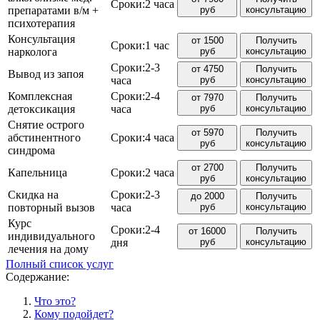
Сроки:
2 часа
препаратами в/м +
руб
консультацию
психотерапия
Консультация
от 1500
Получить
Сроки:
1 час
нарколога
руб
консультацию
Сроки:
2-3
от 4750
Получить
Вывод из запоя
часа
руб
консультацию
Комплексная
Сроки:
2-4
от 7970
Получить
детоксикация
часа
руб
консультацию
Снятие острого
от 5970
Получить
абстинентного
Сроки:
4 часа
руб
консультацию
синдрома
от 2700
Получить
Капельница
Сроки:
2 часа
руб
консультацию
Скидка на
Сроки:
2-3
до 2000
Получить
повторный вызов
часа
руб
консультацию
Курс
Сроки:
2-4
от 16000
Получить
индивидуального
дня
руб
консультацию
лечения на дому
Полный список услуг
Содержание:
Что это?
Кому подойдет?