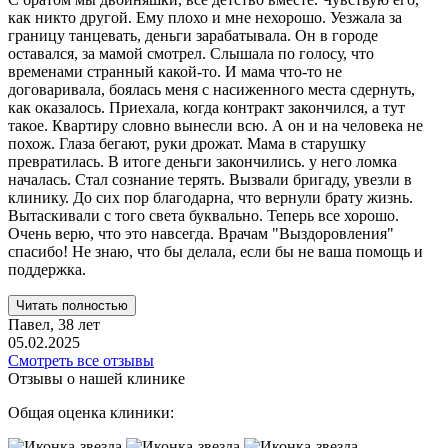
как никто другой. Ему плохо и мне нехорошо. Уезжала за
с
границу танцевать, деньги зарабатывала. Он в городе
у
оставался, за мамой смотрел. Слышала по голосу, что
о
временами странный какой-то. И мама что-то не
договаривала, боялась меня с насиженного места сдернуть,
как оказалось. Приехала, когда контракт закончился, а тут
такое. Квартиру словно вынесли всю. А он и на человека не
0
похож. Глаза бегают, руки дрожат. Мама в старушку
превратилась. В итоге деньги закончились. у него ломка
началась. Стал сознание терять. Вызвали бригаду, увезли в
клинику. До сих пор благодарна, что вернули брату жизнь.
Вытаскивали с того света буквально. Теперь все хорошо.
Очень верю, что это навсегда. Врачам "Выздоровления"
спасибо! Не знаю, что бы делала, если бы не ваша помощь и
поддержка.
Читать полностью
Павел,
38 лет
05.02.2025
Смотреть все отзывы
Отзывы о нашей клинике
Общая оценка клиники: