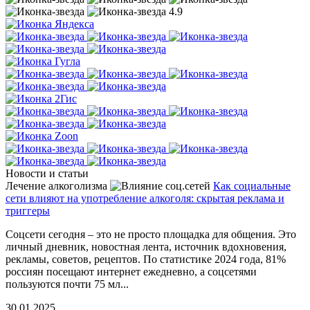
4.9
Новости и статьи
Лечение алкоголизма
Как социальные
Л
сети влияют на употребление алкоголя: скрытая реклама и
с
триггеры
А
Соцсети сегодня – это не просто площадка для общения. Это
п
личный дневник, новостная лента, источник вдохновения,
с
рекламы, советов, рецептов. По статистике 2024 года, 81%
3
россиян посещают интернет ежедневно, а соцсетями
пользуются почти 75 мл...
30.01.2025