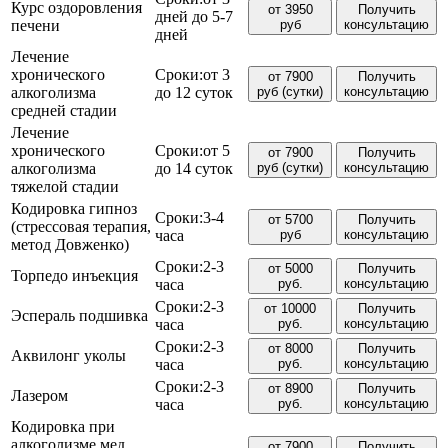
Курс оздоровления
от 3950
Получить
дней до 5-7
печени
руб
консультацию
дней
Лечение
хронического
Сроки:
от 3
от 7900
Получить
алкоголизма
до 12 суток
руб (сутки)
консультацию
средней стадии
Лечение
хронического
Сроки:
от 5
от 7900
Получить
алкоголизма
до 14 суток
руб (сутки)
консультацию
тяжелой стадии
Кодировка гипноз
Сроки:
3-4
от 5700
Получить
(стрессовая терапия,
часа
руб
консультацию
метод Довженко)
Сроки:
2-3
от 5000
Получить
Торпедо инъекция
часа
руб.
консультацию
Сроки:
2-3
от 10000
Получить
Эспераль подшивка
часа
руб.
консультацию
Сроки:
2-3
от 8000
Получить
Аквилонг уколы
часа
руб.
консультацию
Сроки:
2-3
от 8900
Получить
Лазером
часа
руб.
консультацию
Кодировка при
алкоголизме мед.
от 7900
Получить