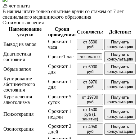
25 лет опыта
В нашем штате только опытные врачи со стажем от 7 лет
специального медицинского образования
Стоимость лечения
Наименование
Сроки
Стоимость:
Действие:
услуги:
проведения:
Сроки:
от 1
от 3500
Получить
Вывод из запоя
часа
руб
консультацию
Диагностика
Получить
Сроки:
1 час
Бесплатно
состояния
консультацию
Сроки:
от 1
от 6900
Получить
Обрыв запоя
дня
руб
консультацию
Купирование
Сроки:
от 1
от 3970
Получить
абстинентного
дня
руб
консультацию
состояния
Курс лечения
Сроки:
от 5
от 19700
Получить
алкоголизма
суток
руб
консультацию
от 1500
Сроки:
от 1
Получить
Психотерапия
руб (1
недели
консультацию
занятие)
Сроки:
от 2
от 4950
Получить
Озонотерапия
дней
руб
консультацию
Сроки:
от 3