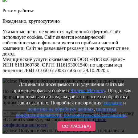
Режим работы:
Ежедневно, круглосуточно
Указанные цены не являются публичной офертой. Сайт
использует cookies. Сайт является коммерческой
собственностью и финансируется из прибыли частной
компании. Сайт не размещает рекламу и не получает от нее
доход.
Медицинские услуги оказываются ООО «ЮгЭкоСервис»
ИНН 6161060788, ОРГН 1116193001540, по адресам мед
лицензии Л041-01050-61/00357506 от 29.10.2020 г.
Получите бесплатную консультацию специалиста
Для анализа посещаемости и улучшения сайта мы
применяем файлы cookie и
Яндекс.Метрику
. Продолжая
По телефону врач соберет первичный анамнез, сформирует
пользоваться сайтом, вы даёте согласие на обработку
бригаду, сообщит о точной стоимости процедуры и времени
прибытия нарколога
ваших данных. Подробная информация:
согласие
и
политика на обработку данных
,
политика
Нажимая кнопку
Оставить заявку
конфиденциальности
,
пользовательское соглашение
.
«Оставить заявку», вы соглашаетесь с
политикой
конфиденциальности
СОГЛАСЕН(А)
Получите бесплатную консультацию специалиста