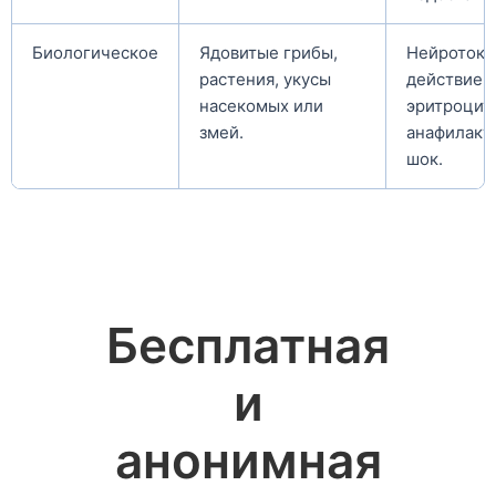
Биологическое
Ядовитые грибы,
Нейротокс
растения, укусы
действие,
насекомых или
эритроцит
змей.
анафилакт
шок.
Бесплатная
и
анонимная