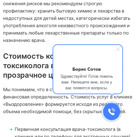
снижения рисков мы рекомендуем строгую
профилактику: хранить бытовую химию и лекарства в
недоступных для детей местах, категорически избегать
употребления алкоголя неизвестного происхождения и
принимать любые лекарственные препараты только по
назначению врача.
Стоимость консультации
токсиколога в Ростове-на-Дону:
Борис Сотов
прозрачное ценообразование
Здравствуйте! Готов помочь
вам. Напишите мне, если у
вас появятся вопросы.
Мы понимаем, что в стрессовой ситуации важна
финансовая определенность. Стоимость услуг в клинике
«Выздоровление» формируется исходя из реального
объема необходимой помощи, без скрытых платежей.
Первичная консультация врача-токсиколога (в
клинике или по телефону для экстренных случаев).