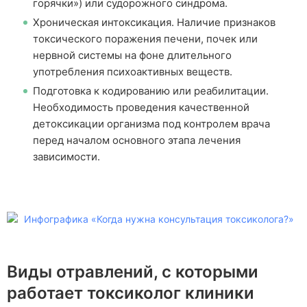
горячки») или судорожного синдрома.
Хроническая интоксикация. Наличие признаков
токсического поражения печени, почек или
нервной системы на фоне длительного
употребления психоактивных веществ.
Подготовка к кодированию или реабилитации.
Необходимость проведения качественной
детоксикации организма под контролем врача
перед началом основного этапа лечения
зависимости.
Получите бесплатную
Получите бесплатную
консультацию специалиста
консультацию специалиста
Виды отравлений, с которыми
По телефону врач соберет первичный анамнез,
По телефону врач соберет первичный анамнез,
работает токсиколог клиники
сформирует бригаду, сообщит о точной стоимости
сформирует бригаду, сообщит о точной стоимости
Поиск по сайту
Выберите город