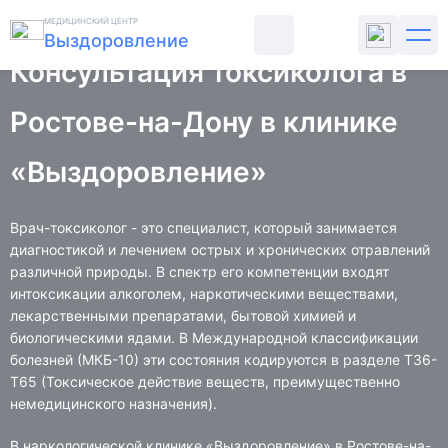
Главная
Лечение наркомании
Консультация токсиколога
МЕДИЦИНСКИЙ ЦЕНТР
Выздоровление
Консультация токсиколога в
ЛЕЧЕНИЕ АЛКОГОЛИЗМА
Ростове-на-Дону в клинике
«Выздоровление»
ЛЕЧЕНИЕ НАРКОМАНИИ
ПСИХИАТРИЯ
Врач-токсиколог - это специалист, который занимается
диагностикой и лечением острых и хронических отравлений
различной природы. В спектр его компетенции входят
РЕАБИЛИТАЦИЯ
интоксикации алкоголем, наркотическими веществами,
лекарственными препаратами, бытовой химией и
ЦЕНЫ
биологическими ядами. В Международной классификации
болезней (МКБ-10) эти состояния кодируются в разделе T36-
T65 (Токсическое действие веществ, преимущественно
О КЛИНИКЕ
немедицинского назначения).
СТАТЬИ
В наркологической клинике «Выздоровление» в Ростове-на-