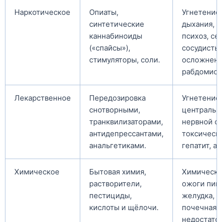
Наркотическое
Опиаты,
Угнетение
синтетические
дыхания, 
каннабиноиды
психоз, се
(«спайсы»),
сосудисты
стимуляторы, соли.
осложнени
рабдомиол
Лекарственное
Передозировка
Угнетение
снотворными,
центральн
транквилизаторами,
нервной с
антидепрессантами,
токсическ
анальгетиками.
гепатит, а
Химическое
Бытовая химия,
Химическ
растворители,
ожоги пищ
пестициды,
желудка, о
кислоты и щёлочи.
почечная
недостато