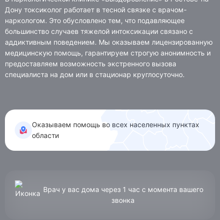
Дону токсиколог работает в тесной связке с врачом-
наркологом. Это обусловлено тем, что подавляющее
КОНТАКТЫ
большинство случаев тяжелой интоксикации связано с
аддиктивным поведением. Мы оказываем лицензированную
Ростов-на-Дону, ул. Мадояна, д. 77
медицинскую помощь, гарантируем строгую анонимность и
предоставляем возможность экстренного вызова
специалиста на дом или в стационар круглосуточно.
Анонимно, круглосуточно:
8 (863) 309-03-92
Лицензия № Л041-01181-16/00340737 от 19.02.2020
Оказываем помощь во всех населенных пунктах
области
ПОЛУЧИТЬ КОНСУЛЬТАЦИЮ
Врач у вас дома через 1 час с момента вашего
звонка