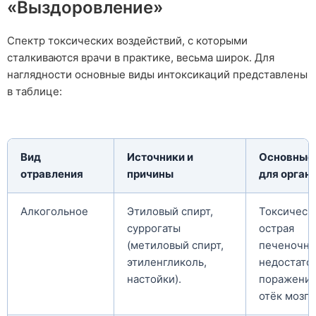
процедуры и времени прибытия нарколога
процедуры и времени прибытия нарколога
«Выздоровление»
Спектр токсических воздействий, с которыми
сталкиваются врачи в практике, весьма широк. Для
наглядности основные виды интоксикаций представлены
ОСТАВИТЬ ЗАЯВКУ
ОСТАВИТЬ ЗАЯВКУ
в таблице:
Нажимая кнопку «Оставить заявку», вы соглашаетесь с
Нажимая кнопку «Оставить заявку», вы соглашаетесь с
политикой конфиденциальности
политикой конфиденциальности
Вид
Источники и
Основные 
отравления
причины
для орган
Алкогольное
Этиловый спирт,
Токсическа
суррогаты
острая
(метиловый спирт,
печеночна
этиленгликоль,
недостато
настойки).
поражение
отёк мозга