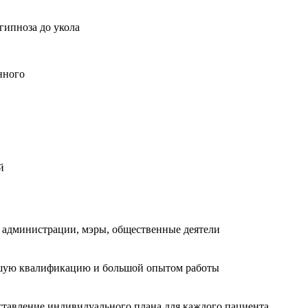
гипноза до укола
нного
й
ы администрации, мэры, общественные деятели
сшую квалификацию и большой опытом работы
ставление индивидуального плана для каждого пациента