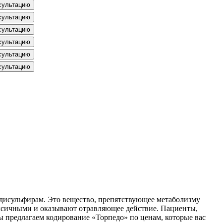
сультацию
сультацию
сультацию
сультацию
сультацию
сультацию
к дисульфирам. Это вещество, препятствующее метаболизму
токсичными и оказывают отравляющее действие. Пациенты,
ы предлагаем кодирование «Торпедо» по ценам, которые вас