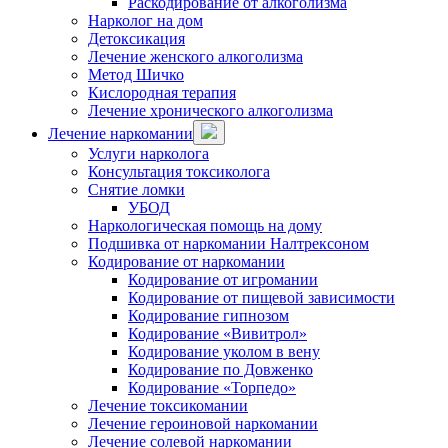
Раскодирование от алкоголизма
Нарколог на дом
Детоксикация
Лечение женского алкоголизма
Метод Шичко
Кислородная терапия
Лечение хронического алкоголизма
Лечение наркомании
Услуги нарколога
Консультация токсиколога
Снятие ломки
УБОД
Наркологическая помощь на дому
Подшивка от наркомании Налтрексоном
Кодирование от наркомании
Кодирование от игромании
Кодирование от пищевой зависимости
Кодирование гипнозом
Кодирование «Вивитрол»
Кодирование уколом в вену
Кодирование по Довженко
Кодирование «Торпедо»
Лечение токсикомании
Лечение героиновой наркомании
Лечение солевой наркомании