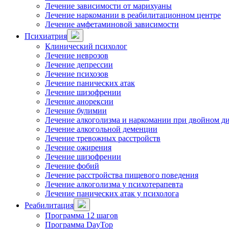
Лечение зависимости от марихуаны
Лечение наркомании в реабилитационном центре
Лечение амфетаминовой зависимости
Психиатрия
Клинический психолог
Лечение неврозов
Лечение депрессии
Лечение психозов
Лечение панических атак
Лечение шизофрении
Лечение анорексии
Лечение булимии
Лечение алкоголизма и наркомании при двойном д
Лечение алкогольной деменции
Лечение тревожных расстройств
Лечение ожирения
Лечение шизофрении
Лечение фобий
Лечение расстройства пищевого поведения
Лечение алкоголизма у психотерапевта
Лечение панических атак у психолога
Реабилитация
Программа 12 шагов
Программа DayTop